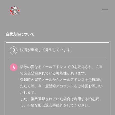
HOME
INFORMATION
会費支払について
SCHEDULE
PROFILE
YouTube
OFFCIAL SITE
Q
決済が重複して発生しています。
BLOG
MOVIE
A
複数の異なるメールアドレスでIDを取得され、２重
PHOTO
Q&A
で会員登録されている可能性があります。
登録時の完了メールからメールアドレスをご確認い
ただく等、今一度登録アカウントをご確認お願いい
たします。
また、複数登録されていた場合は利用するIDを残
し、不要なIDは退会手続きをしてください。
会員登録
ログイン